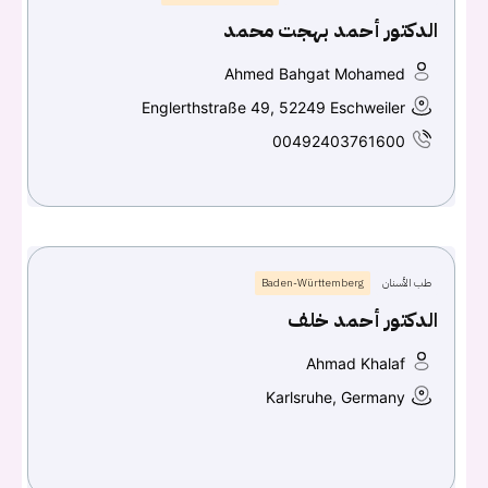
الدكتور أحمد بهجت محمد
تسجيل الدخول
Ahmed Bahgat Mohamed
اسم المستخدم أو البريد الالكتروني
Englerthstraße 49, 52249 Eschweiler
00492403761600
كلمه السر
هل نسيت كلمة السر؟
طب الأسنان
Baden-Württemberg
تسجيل الدخول
الدكتور أحمد خلف
Don't have an account?
سجل
Ahmad Khalaf
Karlsruhe, Germany
Continue with
Facebook
Continue with
Google