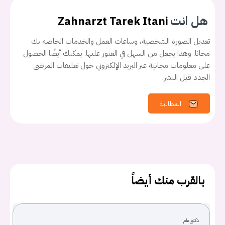
هل انت
Zahnarzt Tarek Itani
تعديل الصورة الشخصية، وساعات العمل والخدمات الخاصة بك
مجانا. وهذا يجعل من السهل في العثور عليها. يمكنك أيضًا الحصول
على معلومات مجانية عبر البريد الإلكتروني حول تعليقات المرضى
الجدد قبل النشر.
يجب عليك تسجيل الدخول حتى يمكنك طرح سؤال.
المطالبة
تسجيل الدخول
اسم المستخدم أو البريد الالكتروني
بالقرب منك أيضاً
كلمه السر
هل نسيت كلمة السر؟
دكتور عام