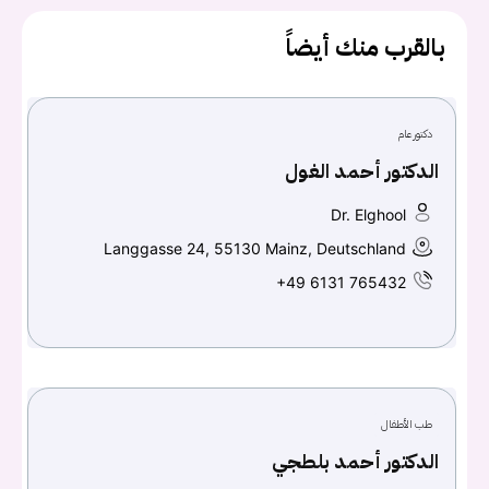
بالقرب منك أيضاً
يجب عليك تسجيل الدخول حتى يمكنك طرح سؤال.
تسجيل الدخول
دكتور عام
اسم المستخدم أو البريد الالكتروني
الدكتور أحمد الغول
Dr. Elghool
Langgasse 24, 55130 Mainz, Deutschland
كلمه السر
هل نسيت كلمة السر؟
+49 6131 765432
تسجيل الدخول
طب الأطفال
Don't have an account?
سجل
الدكتور أحمد بلطجي