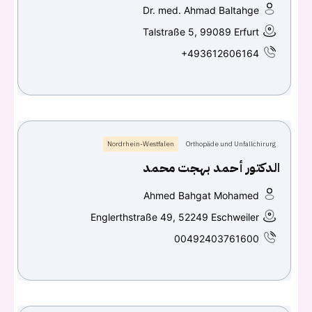
Continue with
Facebook
Dr. med. Ahmad Baltahge
Talstraße 5, 99089 Erfurt
Continue with
Google
+493612606164
Nordrhein-Westfalen
Orthopäde und Unfallchirurg
الدكتور أحمد بهجت محمد
Ahmed Bahgat Mohamed
Englerthstraße 49, 52249 Eschweiler
00492403761600