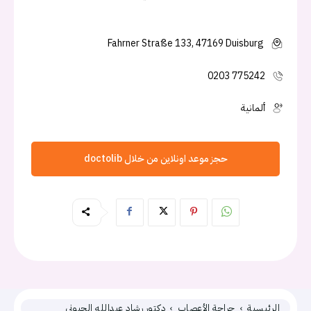
Fahrner Straße 133, 47169 Duisburg
0203 775242
ألمانية
حجز موعد اونلاين من خلال doctolib
الرئيسية
جراحة الأعصاب
دكتور رشاد عبدالله الحبوني