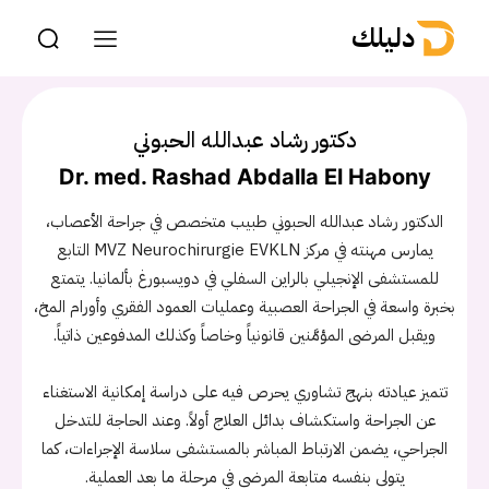
دليلك
دكتور رشاد عبدالله الحبوني
Dr. med. Rashad Abdalla El Habony
الدكتور رشاد عبدالله الحبوني طبيب متخصص في جراحة الأعصاب،
يمارس مهنته في مركز MVZ Neurochirurgie EVKLN التابع
للمستشفى الإنجيلي بالراين السفلي في دويسبورغ بألمانيا. يتمتع
بخبرة واسعة في الجراحة العصبية وعمليات العمود الفقري وأورام المخ،
ويقبل المرضى المؤمَّنين قانونياً وخاصاً وكذلك المدفوعين ذاتياً.
تتميز عيادته بنهج تشاوري يحرص فيه على دراسة إمكانية الاستغناء
عن الجراحة واستكشاف بدائل العلاج أولاً. وعند الحاجة للتدخل
الجراحي، يضمن الارتباط المباشر بالمستشفى سلاسة الإجراءات، كما
يتولى بنفسه متابعة المرضى في مرحلة ما بعد العملية.