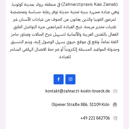
(Zahnarztpraxis Kais Zainab) في منطقة بروك بمدينة كولونيا،
وهي عيادة مجهزة ببنية تحتية حديثة توفر رعاية حساسة ومخصصة
لمرضى الفوبيا والذين يعانون من الخوف من عيادات الأسنان عبر
تقنيات تخدير مريحة. تتيح العيادة للمراجعين ميزة التواصل الطبي
الفعال باللغتين العربية والألمانية لتسهيل شرح الحالات وتجاوز حاجز
اللغة تماماً، وتقع في موقع حيوي يسهل الوصول إليه، ويتم التنسيق
وجدولة المواعيد المسبقة إلكترونياً أو عبر خط الاتصال الهاتفي المباشر
للعيادة.
kontakt@zahnarzt-koeln-brueck.de
Olpener Straße 886, 51109 Köln
+49 221 842706