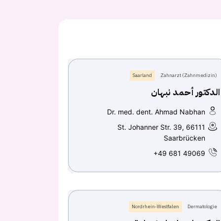
Saarland
Zahnarzt (Zahnmedizin)
الدكتور أحمد نبهان
Dr. med. dent. Ahmad Nabhan
St. Johanner Str. 39, 66111
Saarbrücken
+49 681 49069
Nordrhein-Westfalen
Dermatologie