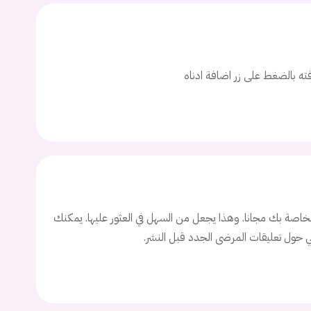
ت
اسم المستخدم
افته بالضغط على زر اضافة ادناه
ة السر؟
تسجيل الدخول
Don't have an account?
سجل
اصة بك مجانا. وهذا يجعل من السهل في العثور عليها. يمكنك
ني حول تعليقات المرضى الجدد قبل النشر.
Continue with
Facebook
Continue with
Google