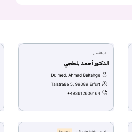
طب الأطفال
الدكتور أحمد بلطجي
Dr. med. Ahmad Baltahge
Talstraße 5, 99089 Erfurt
+493612606164
الأمراض الباطنية وطب الأسرة
Saarland