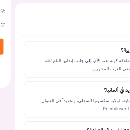
بية؟
لاقة كونه لغته الأم، إلى جانب إتقانها التام للغة
ضى العرب المغتربين.
د في ألمانيا؟
عيادة في مدينة غوتينغن (Göttingen) التابعة لولاية سكسونيا السفلى، وتحديداً في العنوان