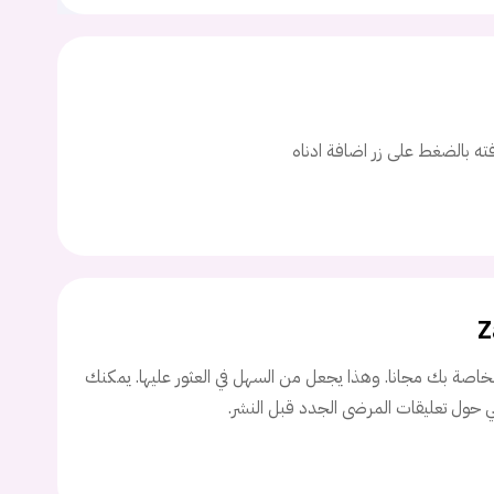
ت
اسم المستخدم
افته بالضغط على زر اضافة ادناه
ة السر؟
تسجيل الدخول
Z
Don't have an account?
سجل
اصة بك مجانا. وهذا يجعل من السهل في العثور عليها. يمكنك
ني حول تعليقات المرضى الجدد قبل النشر.
Continue with
Facebook
Continue with
Google