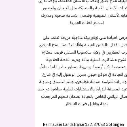
يلية، علاج جذور وأعصاب الأسنان المعقدة، بالإضافة إلى
كيبات الأسنان الثابتة والمتحركة مثل التيجان والجسور
اية الأسنان الطبيعية وضمان ابتسامة صحية ومشرقة
لجميع الفئات العمرية.
رص العيادة على توفير بيئة علاجية مريحة تعتمد على
صل الفعال باللغتين العربية والألمانية، مما يمنح المرضى
عرب المغتربين في ولاية سكسونيا السفلى فرصة ممتازة
لشرح مشاكلهم السنية بدقة وفهم الخطة العلاجية
شخيصية بكل أريحية وسهولة وتجاوز حاجز اللغة تماماً.
ع العيادة في موقع حيوي يسهل الوصول إليه في شارع
هوشر لاندشتراسه بمدينة غوتينغن، ويتم التنسيق وجدولة
عيد المسبقة للزيارة والاستشارات الطبية مباشرة عبر خط
تصال الهاتفي الخاص بالعيادة لضمان تنظيم المراجعات
بدقة وتقليل فترات الانتظار.
Reinhäuser Landstraße 132, 37083 Göttingen