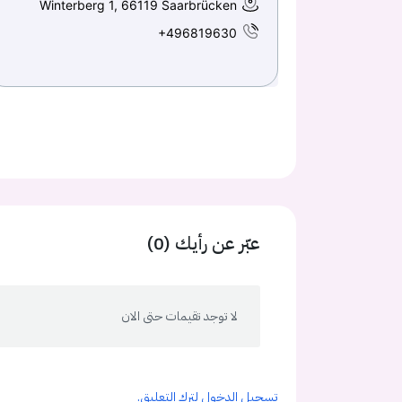
Winterberg 1, 66119 Saarbrücken
+496819630
عبّر عن رأيك (0)
لا توجد تقيمات حتى الان
تسجيل الدخول لترك التعليق.