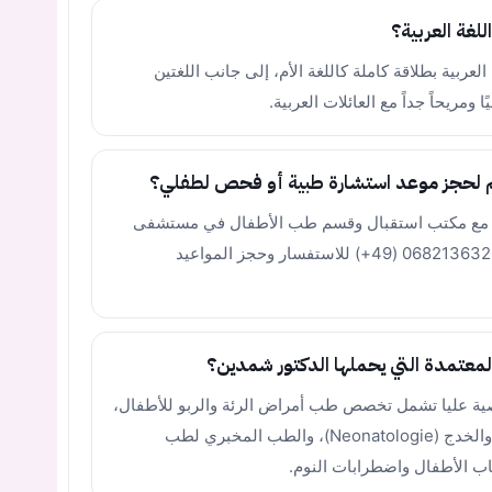
غة العربية؟
عربية بطلاقة كاملة كاللغة الأم، إلى جانب اللغتين
ًا ومريحاً جداً مع العائلات العربية.
م لحجز موعد استشارة طبية أو فحص لطفلي؟
باشر مع مكتب استقبال وقسم طب الأطفال في مستشفى
ماريين هاوس عبر الرقم الهاتفي الموثق: 068213632010 (49+) للاستفسار وحجز المواعيد
معتمدة التي يحملها الدكتور شمدين؟
ية عليا تشمل تخصص طب أمراض الرئة والربو للأطفال،
طب الحساسية، طب الأطفال حديثي الولادة والخدج (Neonatologie)، والطب المخبري لطب
ب الأطفال واضطرابات النوم.
يجب عليك تسجيل الدخول حتى يمكنك طرح سؤال.