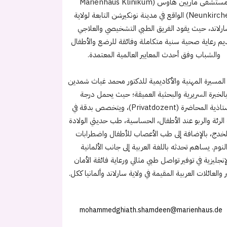
مستشفى ماريين هاوس (Marienhaus Klinikum
Neunkirchen) الواقع في مدينة نونكيرشن التابعة لولاية
رلاند، حيث يقود الفريق الطبي التشخيصي والعلاجي
يم رعاية صحية سنية متكاملة وفائقة للرضع والأطفال
والشباب وفق أحدث المعايير العالمية المعتمدة.
 المسيرة المهنية والأكاديمية للدكتور محمد غياث شمدين
الخبرة السريرية والبحثية العميقة؛ حيث يحمل درجة
الأستاذية المحاضرة (Privatdozent)، ويتخصص بدقة في
لرئة والربو عند الأطفال، الحساسية، طب حديثي الولادة
لخدج، بالإضافة إلى طب الأعصاب للأطفال واضطرابات
لنوم. يساهم تحدثه باللغة العربية إلى جانب الألمانية
إنجليزية في توفير تواصل طبي مثالي ورعاية فائقة الأمان
 والعائلات العربية المقيمة في ولاية سارلاند وألمانيا ككل.
mohammedghiath.shamdeen@marienhaus.de