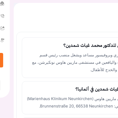
للدكتور محمد غياث شمدين؟
اري وبروفيسور مساعد ويشغل منصب رئيس قسم
لأسرة واليافعين في مستشفى ماريين هاوس نونكيرشن، مع
الخدج للأطفال.
ياث شمدين في ألمانيا؟
يمارس عمله الطبي والأكاديمي في مستشفى ماريين هاوس (Marienhaus Klinikum Neunkirchen)
Brun.