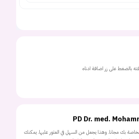
ت
اسم المستخدم
ة السر؟
افته بالضغط على زر اضافة ادناه
تسجيل الدخول
Don't have an account?
سجل
PD Dr. med. Moham
اصة بك مجانا. وهذا يجعل من السهل في العثور عليها. يمكنك
Continue with
Facebook