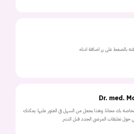
ت
اسم المستخدم
افته بالضغط على زر اضافة ادناه
ة السر؟
تسجيل الدخول
Dr. med. 
Don't have an account?
سجل
اصة بك مجانا. وهذا يجعل من السهل في العثور عليها. يمكنك
ني حول تعليقات المرضى الجدد قبل النشر.
Continue with
Facebook