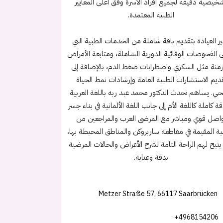
خيصية دقيقة لجميع أفراد الأسرة وفق أعلى المعايير
الطبية المعتمدة.
يز العيادة بتقديم باقة شاملة من الخدمات الطبية التي
 الفحوصات الوقائية الدورية الشاملة، ومتابعة الأمراض
زمنة مثل السكري واضطرابات ضغط الدم، بالإضافة إلى
ديم الاستشارات الطبية العامة وإرشادات نمط الحياة
ي. يساهم تحدث الدكتور محمد عبد ربه باللغة العربية
ة كاملة كاللغة الأم إلى جانب اللغة الألمانية في بناء جسر
واصل قوي ومباشر مع المرضى العرب والمراجعين من
ية المقيمة في مقاطعة ساربروكن والمناطق المحيطة بها،
يتيح لهم الراحة التامة لشرح الأعراض والحالات المرضية
بدقة وعناية.
Metzer Straße 57, 66117 Saarbrücken
+4968154206