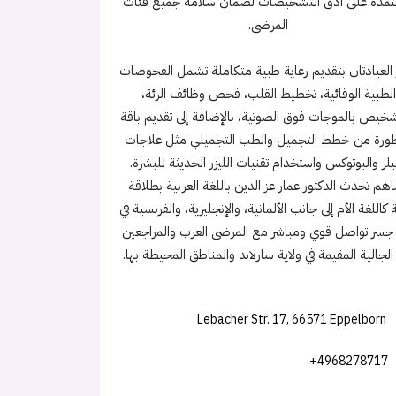
تمدة على أدق التشخيصات لضمان سلامة جميع فئات
المرضى.
 العيادتان بتقديم رعاية طبية متكاملة تشمل الفحوصات
الطبية الوقائية، تخطيط القلب، فحص وظائف الرئة،
شخيص بالموجات فوق الصوتية، بالإضافة إلى تقديم باقة
ورة من خطط التجميل والطب التجميلي مثل علاجات
يلر والبوتوكس واستخدام تقنيات الليزر الحديثة للبشرة.
هم تحدث الدكتور عمار عز الدين باللغة العربية بطلاقة
 كاللغة الأم إلى جانب الألمانية، والإنجليزية، والفرنسية في
 جسر تواصل قوي ومباشر مع المرضى العرب والمراجعين
لجالية المقيمة في ولاية سارلاند والمناطق المحيطة بها.
Lebacher Str. 17, 66571 Eppelborn
+4968278717