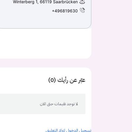
Winterberg 1, 66119 Saarbrücken
+496819630
عبّر عن رأيك (0)
لا توجد تقيمات حتى الان
تسجيل الدخول لترك التعليق.