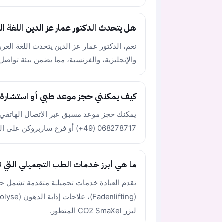
هل يتحدث الدكتور عمار عز الدين اللغة ال
نعم، الدكتور عمار عز الدين يتحدث اللغة العربي
والإنجليزية، والفرنسية، مما يضمن بيئة تواص
كيف يمكنني حجز موعد طبي أو استشارة ت
يمكنك حجز موعد مسبق عبر الاتصال الهاتفي ا
068278717 (49+) أو فرع ساربروكن على الرقم: 068131375 (49+).
ما هي أبرز خدمات الطب التجميلي التي ت
تقدم العيادة خدمات تجميلية متقدمة تشمل حق
ليزر CO2 SmaXel المتطور.