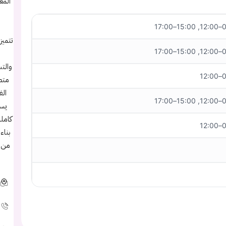
المع
08:0
تتميز
08:0
والت
08
متط
الف
08:0
يسا
كاملة
08
بناء
من ا