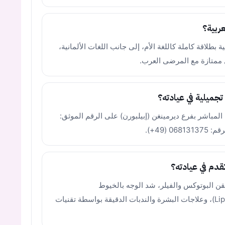
عربية؟
ة بطلاقة كاملة كاللغة الأم، إلى جانب اللغات الألمانية،
ل ممتازة مع المرضى العرب.
جميلية في عيادته؟
لمباشر بفرع ديرمينغن (إبيلبورن) على الرقم الموثق:
قدم في عيادته؟
ن البوتوكس والفيلر، شد الوجه بالخيوط
(Fadenlifting)، علاجات إذابة الدهون (Lipolyse)، وعلاجات البشرة والندبات الدقيقة بواسطة تقنيات