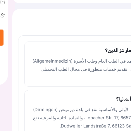
ر عز الدين؟
الدكتور عمار عز الدين هو طبيب أخصائي معتمد في الطب العام وطب الأسرة (Allgemeinmedizin)
Herzchiru)، بالإضافة إلى تقديم خدمات متطورة في مجال الطب التجميلي
لمانيا؟
يدير الدكتور عز الدين عيادتين طبيتين؛ العيادة الأولى والأساسية تقع في بلدة ديرمينغن (Dirmingen)
التابعة لبلدية إبيلبورن بالعنوان: Lebacher Str. 17, 66571 Eppelborn، والعيادة الثانية والفرعية تقع