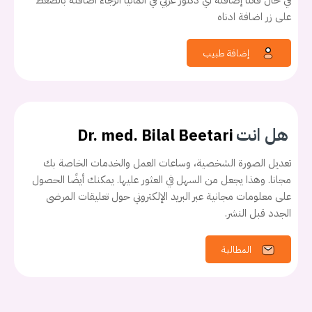
في حال فاتنا إضافته أي دكتور عربي في المانيا الرجاء اضافته بالضغط
على زر اضافة ادناه
إضافة طبيب
هل انت
Dr. med. Bilal Beetari
تعديل الصورة الشخصية، وساعات العمل والخدمات الخاصة بك
مجانا. وهذا يجعل من السهل في العثور عليها. يمكنك أيضًا الحصول
يجب عليك تسجيل الدخول حتى يمكنك طرح سؤال.
على معلومات مجانية عبر البريد الإلكتروني حول تعليقات المرضى
الجدد قبل النشر.
تسجيل الدخول
المطالبة
اسم المستخدم أو البريد الالكتروني