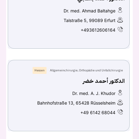
Dr. med. Ahmad Baltahge
Talstraße 5, 99089 Erfurt
+493612606164
Hessen
Allgemeinchirurgie, Orthopädie und Unfallchirurgie
الدكتور أحمد خضر
Dr. med. A. J. Khudor
Bahnhofstraße 13, 65428 Rüsselsheim
+49 6142 68044