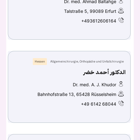
Dr. med. Ahmad Baltahge
Talstraße 5, 99089 Erfurt
+493612606164
Hessen
Allgemeinchirurgie, Orthopädie und Unfallchirurgie
الدكتور أحمد خضر
Dr. med. A. J. Khudor
Bahnhofstraße 13, 65428 Rüsselsheim
+49 6142 68044