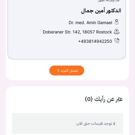
طب وجراحة العيون
الدكتور أمين جمال
Dr. med. Amin Gamael
Doberaner Str. 142, 18057 Rostock
+493814942250
تحميل المزيد
عبّر عن رأيك (0)
لا توجد تقيمات حتى الان