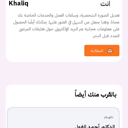
انت
Khaliq
تسجيل الدخول
تعديل الصورة الشخصية، وساعات العمل والخدمات الخاصة بك
اسم المستخدم أو البريد الالكتروني
مجانا. وهذا يجعل من السهل في العثور عليها. يمكنك أيضًا الحصول
على معلومات مجانية عبر البريد الإلكتروني حول تعليقات المرضى
الجدد قبل النشر.
كلمه السر
هل نسيت كلمة السر؟
المطالبة
تسجيل الدخول
Don't have an account?
سجل
بالقرب منك أيضاً
Continue with
Facebook
دكتور عام
Continue with
Google
الدكتور أحمد الغول