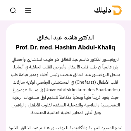
دليلك
الدكتور هاشم عبد الخالق
Prof. Dr. med. Hashim Abdul-Khaliq
البروفيسور الدكتور هاشم عبد الخالق هو طبيب استشاري وأخصائي
بارز عالمياً في طب قلب الأطفال وأمراض القلب الخلقية في ألمانيا.
يشغل البروفيسور عبد الخالق منصب رئيس أطباء ومدير عيادة طب
قلب الأطفال (Chefarzt) في المستشفى الجامعي لولاية سارلاند
(Universitätsklinikum des Saarlandes) في مدينة هومبورغ،
حيث يقود فريقاً طبياً وبحثياً متكاملاً لتقديم أرقى مستويات الرعاية
التشخيصية والعلاجية والتدخلية المعقدة لقلوب الأطفال واليافعين
وفق أعلى المعايير الطبية العالمية المعتمدة.
تتميز المسيرة المهنية والأكاديمية للبروفيسور هاشم عبد الخالق بالخبرة