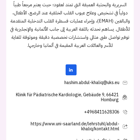
السريرية والبحثية العميقة التي تمتد لعقود؛ حيث يعتبر مرجعاً طبياً
دولياً في تشخيص وعلاج عيوب القلب الخلقية عند الرضع، الأطفال،
والبالغين (EMAH)، وإجراء عمليات قسطرة القلب التدخلية المتقدمة
للأطفال. يساهم تحدثه باللغة العربية إلى جانب الألمانية والإنجليزية في
توفير تواصل طبي مثالي واستشارات تخصصية دقيقة وموثوقة للغاية
للأسر والعائلات العربية المقيمة في ألمانيا وخارجها.
hashim.abdul-khaliq@uks.eu
Klinik für Pädiatrische Kardiologie, Gebäude 9, 66421
Homburg
+4968411628306
https://www.uni-saarland.de/lehrstuhl/abdul-
khaliq/kontakt.html