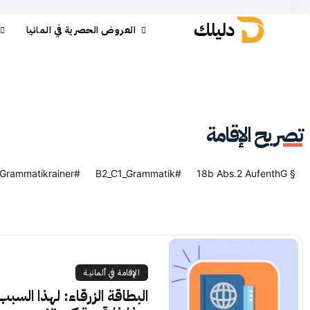
دليلك
العروض الحصرية في المانيا
تصريح الإقامة
#Daf_Grammatikrainer
#B2_C1_Grammatik
§ 18b Abs.2 AufenthG
الإقامة في ألمانية
البطاقة الزرقاء: لهذا السبب