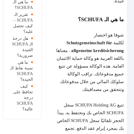
جيدة.
ما هي الـ
SCHUFA؟
تقرير الـ
ما هي الـ SCHUFA؟
SCHUFA –
كيف تحصل
عليه؟
شوفا هو اختصار
هل درجة
لكلمة
Schutzgemeinschaft für
الـ SCHUFA
الجيدة
allgemeine kreditsicherung
. معناها
ضرورية؟
باللغة العربية هو وكالة حماية الائتمان
ما هي
العامة. هذه الوكالة مسؤولة عن تتبع
نسبة نقاط الـ
جميع مدفوعاتك. تراقب الوكالة
SCHUFA
الجيدة؟
سلوكك المالي من خلال مدفوعاتك
كيف
وتتحقق من مصداقيتك.
تحافظ على
درجة
SCHUFA
تتبع SCHUFA Holding AG سجل
عالية؟
SCHUFA الخاص بك وتحتفظ به. يبدأ
الحجز تلقائيًا سجل SCHUFA الخاص
بك بمجرد إبرام عقد الدفع. تجمع