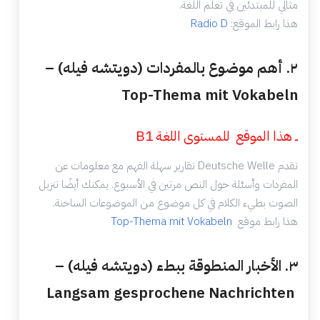
مثالي للمبتدئين في تعلم اللغة.
هذا رابط الموقع:
Radio D
٢. أهم موضوع بالمفردات (دويتشه فيله) –
Top-Thema mit Vokabeln
ــ هذا الموقع للمستوى اللغة B1
تقدم Deutsche Welle تقارير سهلة الفهم مع معلومات عن
المفردات وأسئلة حول النص مرتين في الأسبوع. يمكنك أيضًا تنزيل
الصوت بطيء الكلام في كل موضوع من الموضوعات الساخنة.
هذا رابط موقع
Top-Thema mit Vokabeln
٣. الأخبار المنطوقة ببطء (دويتشه فيله) –
Langsam gesprochene Nachrichten