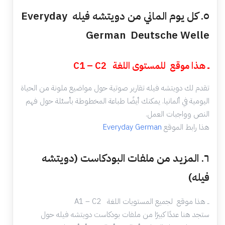
٥. كل يوم الماني من دويتشه فيله Everyday
German Deutsche Welle
ــ هذا موقع للمستوى اللغة C1 – C2
تقدم لك دويتشه فيله تقارير صوتية حول مواضيع ملونة من الحياة
اليومية في ألمانيا. يمكنك أيضًا طباعة المخطوطة بأسئلة حول فهم
النص وواجبات العمل.
هذا رابط الموقع
Everyday German
٦. المزيد من ملفات البودكاست (دويتشه
فيله)
ــ هذا موقع لجميع المستويات اللغة A1 – C2
ستجد هنا عددًا كبيرًا من ملفات بودكاست دويتشه فيله حول