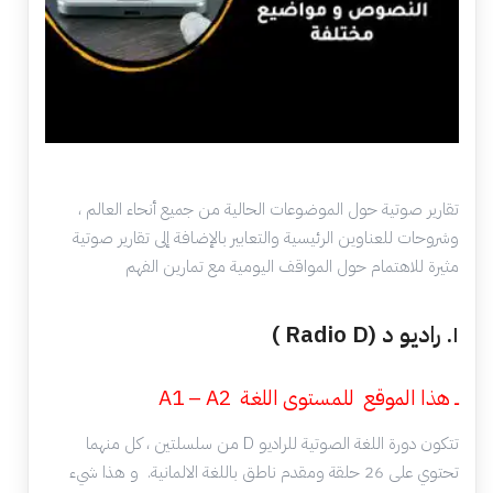
تقارير صوتية حول الموضوعات الحالية من جميع أنحاء العالم ،
وشروحات للعناوين الرئيسية والتعابير بالإضافة إلى تقارير صوتية
مثيرة للاهتمام حول المواقف اليومية مع تمارين الفهم
١. راديو د (Radio D )
ــ هذا الموقع للمستوى اللغة A1 – A2
تتكون دورة اللغة الصوتية للراديو D من سلسلتين ، كل منهما
تحتوي على 26 حلقة ومقدم ناطق باللغة الالمانية. و هذا شيء