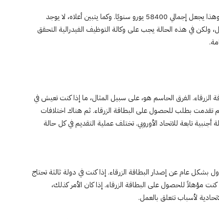
تم تحديد الحد الأدنى للراتب بإجمالي 4886.67 يورو شهريًا. وهذا يجعل إجمالي 58400 يورو سنويًا. وكما يتبين أعلاه، لا يوجد
قل، ولكن في هذه الحالة يجب على وكالة التوظيف الفيدرالية التحقق
مة.
الزرقاء. الفرق الحاسم هو، على سبيل المثال، ما إذا كنت تعيش في
يا ثم تقدمت بطلب للحصول على البطاقة الزرقاء. ثم هناك اختلافات
 أجنبية تابعة للاتحاد الأوروبي. تختلف عملية التقديم في كل حالة
نب (Ausländerbehörde) هو المسؤول بشكل عام عن إصدار البطاقة الزرقاء. إذا كنت في دولة ثالثة تحتاج
ا كنت مؤهلاً للحصول على البطاقة الزرقاء. إذا كان الأمر كذلك،
تحادية لأسباب تتعلق بالعمل.