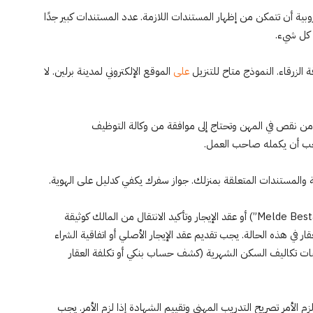
بية أن تتمكن من إظهار المستندات اللازمة. عدد المستندات كبير جدًا
 كل شيء.
لزرقاء. النموذج متاح للتنزيل
على
الموقع الإلكتروني لمدينة برلين. لا
 من نقص في المهن وتحتاج إلى موافقة من وكالة التوظيف
يجب أن يكمله صاحب العمل.
ة والمستندات المتعلقة بمنزلك. جواز سفرك يكفي كدليل على الهوية.
يتم استخدام شهادة تسجيل شقتك (التي تسمى “Melde Bestätigung”) أو عقد الإيجار وتأكيد الانتقال من المالك كوثيقة
ر في هذه الحالة. يجب تقديم عقد الإيجار الأصلي أو اتفاقية الشراء
بات تكاليف السكن الشهرية (كشف حساب بنكي أو تكلفة العقار
م الأمر تصريح التدريب المهني وتقييم الشهادة إذا لزم الأمر. يجب