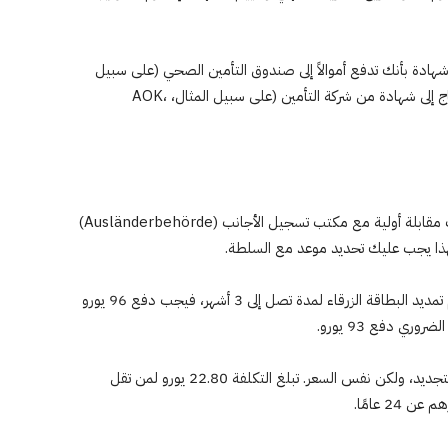
 وشهادة بأنك تدفع أموالاً إلى صندوق التأمين الصحي (على سبيل
المثال، من خلال البيانات المصرفية. بالإضافة إلى ذلك، تحتاج إلى شهادة من شركة التأمين (على سبيل المثال، AOK،
مدة المعالجة حوالي. 5-6 أسابيع. من المهم أن تقوم بترتيب مقابلة أولية مع مكتب تسجيل الأجانب (Ausländerbehörde)
تكلفة البطاقة الزرقاء 100 يورو للطلب الأول. إذا كان سيتم تمديد البطاقة الزرقاء لمدة تصل إلى 3 أشهر، فيجب دفع 96 يورو
يدفع المواطنون الأتراك مبلغًا أقل لكل من الطلب الأولي والتجديد، ولكن نفس السعر. تبلغ التكلفة 22.80 يورو لمن تقل