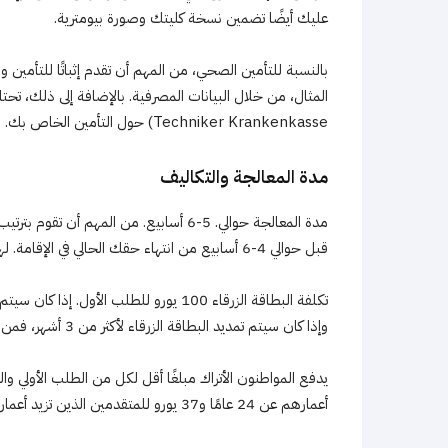
عليك أيضًا تضمين نسخة كليتك وصورة بيومترية.
بالنسبة للتأمين الصحي، من المهم أن تقدم إثباتًا للتأمين
Techniker Krankenkasse) حول التأمين الخاص بك.
مدة المعالجة والتكاليف
قبل حوالي 4-6 أسابيع من انتهاء حقك الحالي في الإقامة. لهذا يجب عليك تحديد موعد مع السلطة.
وإذا كان سيتم تمديد البطاقة الزرقاء لأكثر من 3 أشهر، فمن الضروري دفع 93 يورو.
أعمارهم عن 24 عامًا و37 يورو للمتقدمين الذين تزيد أعمارهم عن 24 عامًا.