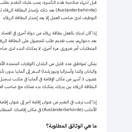
قبل انتهاء صلاحية هذه التأشيرة، يجب عليك التقدم بطلب
(Ausländerbehörde) بعد ذلك بإصدار البطاق
التوظيف لدى صاحب العمل إلا بعد إصدار البطاقة الزرقاء.
إذا كان لديك بالفعل بطاقة زرقاء من دولة أخرى في الاتحاد 
المتطلبات أمر ضروري. مرة أخرى، لا يمكنك البدء لدى صاحب
يمكن لمواطني عدد قليل من البلدان (الولايات المتحدة الأمري
واليابان وكندا وأستراليا ونيوزيلندا) السفر إلى ألمانيا بدو
البطاقة الزرقاء بين يديك، يمكنك بدء عملك مع صاحب الع
إذا كنت ترغب في التغيير من عنوان إقامة آخر إلى عنوان إ
الأجانب (Ausländerbehörde) في مكان إقامتك. المتطلبات الأساسية هي نفسها تمامًا كما في المواقف الأولية الأخرى.
ما هي الوثائق المطلوبة؟