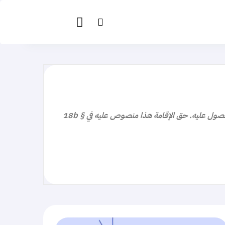
شروط الحصول على البطاقة الزرقاء البطاقة الزرقاء هي عنوان إقامة خاص غير مؤهل لجميع المهاجرين ويمكن التقدم بطلب للحصول عليه. حق الإقامة هذا منصوص عليه في § 18b