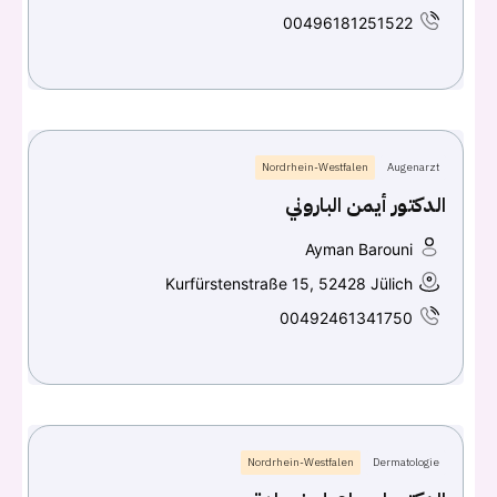
00496181251522
Nordrhein-Westfalen
Augenarzt
الدكتور أيمن الباروني
Ayman Barouni
Kurfürstenstraße 15, 52428 Jülich
00492461341750
Nordrhein-Westfalen
Dermatologie