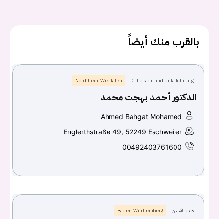
يجب عليك تسجيل الدخول حتى يمكنك طرح سؤال.
بالقرب منك أيضاً
تسجيل الدخول
Nordrhein-Westfalen
Orthopäde und Unfallchirurg
اسم المستخدم أو البريد الالكتروني
الدكتور أحمد بهجت محمد
Ahmed Bahgat Mohamed
كلمه السر
هل نسيت كلمة السر؟
Englerthstraße 49, 52249 Eschweiler
00492403761600
تسجيل الدخول
Don't have an account?
سجل
طب الأسنان
Baden-Württemberg