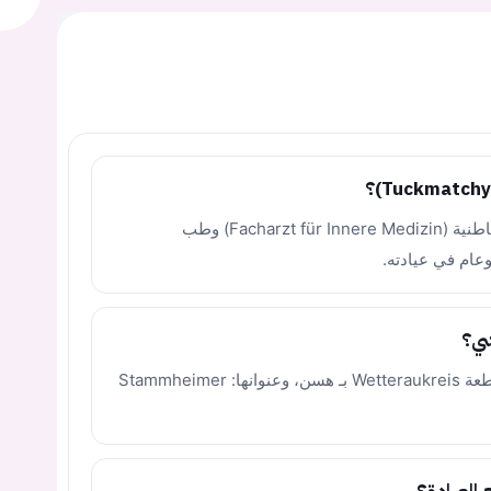
الدكتور منصور تكماتشي هو أخصائي أمراض باطنية (Facharzt für Innere Medizin) وطب
شي؟
تقع العيادة في مدينة ألتنشستات التابعة لمقاطعة Wetteraukreis بـ هسن، وعنوانها: Stammheimer