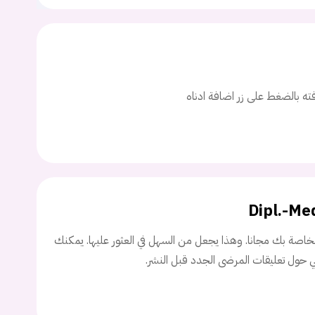
ت
اسم المستخدم
افته بالضغط على زر اضافة ادناه
ة السر؟
تسجيل الدخول
Dipl.-Me
Don't have an account?
سجل
اصة بك مجانا. وهذا يجعل من السهل في العثور عليها. يمكنك
ني حول تعليقات المرضى الجدد قبل النشر.
Continue with
Facebook
Continue with
Google