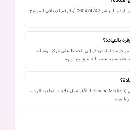
 العيادة؟
يمكنكم التواصل مع العيادة وحجز المواعيد عبر الرقم المباشر 060474747 أو الرقم الإضافي الموضح
رة بالعيادة؟
 الشيخوخة (Geriatrie) بالعيادة رعاية شاملة تهدف إلى الحفاظ على حركية ونشاط
 علاجية مخصصة بالتنسيق مع ذويهم.
ادة؟
نعم، تقدم العيادة قسماً خاصاً بالطب التجميلي (Ästhetische Medizin) يشمل علاجات تجاعيد الوجه،
وطبيعية.
يجب عليك تسجيل الدخول حتى يمكنك طرح سؤال.