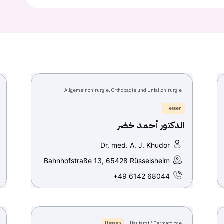
Allgemeinchirurgie, Orthopädie und Unfallchirurgie
Hessen
الدكتور أحمد خضر
Dr. med. A. J. Khudor
Bahnhofstraße 13, 65428 Rüsselsheim
+49 6142 68044
Hessen
Hautarzt / Dermatologe