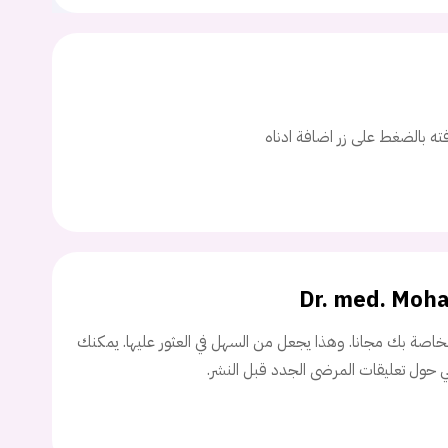
ت
اسم المستخدم
افته بالضغط على زر اضافة ادناه
ة السر؟
تسجيل الدخول
Dr. med. Moh
Don't have an account?
سجل
اصة بك مجانا. وهذا يجعل من السهل في العثور عليها. يمكنك
ني حول تعليقات المرضى الجدد قبل النشر.
Continue with
Facebook
Continue with
Google