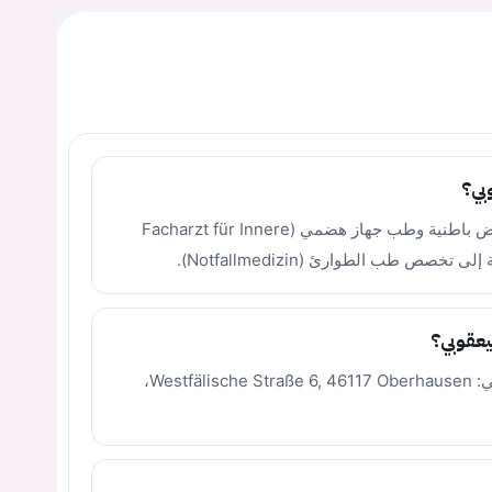
بي؟
الدكتور محمد خالد اليعقوبي هو أخصائي أمراض باطنية وطب جهاز هضمي (Facharzt für Innere
يعقوبي؟
تقع العيادة في مدينة أوبرهاوزن بالعنوان التالي: Westfälische Straße 6, 46117 Oberhausen،