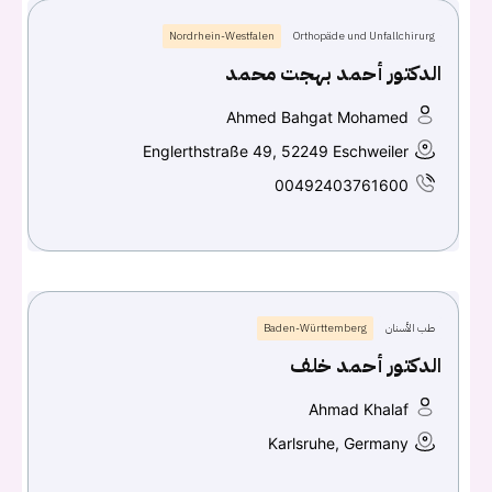
Nordrhein-Westfalen
Orthopäde und Unfallchirurg
تسجيل الدخول
الدكتور أحمد بهجت محمد
اسم المستخدم أو البريد الالكتروني
Ahmed Bahgat Mohamed
Englerthstraße 49, 52249 Eschweiler
00492403761600
كلمه السر
هل نسيت كلمة السر؟
تسجيل الدخول
طب الأسنان
Baden-Württemberg
الدكتور أحمد خلف
Don't have an account?
سجل
Ahmad Khalaf
Karlsruhe, Germany
Continue with
Facebook