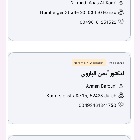
Dr. med. Anas Al-Kadri
Nürnberger Straße 20, 63450 Hanau
00496181251522
Nordrhein-Westfalen
Augenarzt
الدكتور أيمن الباروني
Ayman Barouni
Kurfürstenstraße 15, 52428 Jülich
00492461341750