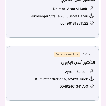
Dr. med. Anas Al-Kadri
Nürnberger Straße 20, 63450 Hanau
00496181251522
Nordrhein-Westfalen
Augenarzt
الدكتور أيمن الباروني
Ayman Barouni
Kurfürstenstraße 15, 52428 Jülich
00492461341750