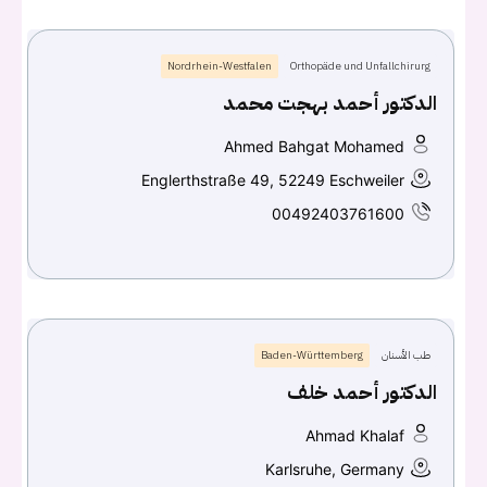
يجب عليك تسجيل الدخول حتى يمكنك طرح سؤال.
Nordrhein-Westfalen
Orthopäde und Unfallchirurg
تسجيل الدخول
الدكتور أحمد بهجت محمد
اسم المستخدم أو البريد الالكتروني
Ahmed Bahgat Mohamed
Englerthstraße 49, 52249 Eschweiler
00492403761600
كلمه السر
هل نسيت كلمة السر؟
تسجيل الدخول
طب الأسنان
Baden-Württemberg
الدكتور أحمد خلف
Don't have an account?
سجل
Ahmad Khalaf
Continue with
Facebook
Karlsruhe, Germany