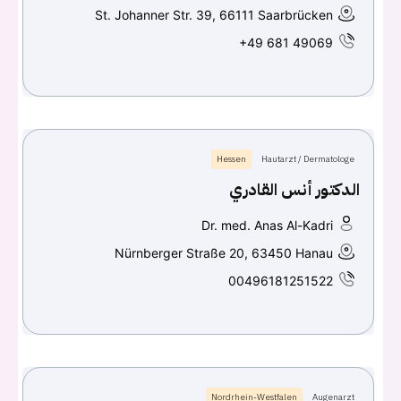
St. Johanner Str. 39, 66111 Saarbrücken
+49 681 49069
Hessen
Hautarzt / Dermatologe
الدكتور أنس القادري
Dr. med. Anas Al-Kadri
Nürnberger Straße 20, 63450 Hanau
00496181251522
Nordrhein-Westfalen
Augenarzt