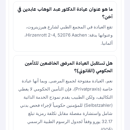
ما هو عنوان عيادة الدكتور عبد الوهاب عابدين في
آخن؟
تقع العيادة في المجمع الطبي لشارع هيرزينروت،
وعنوانها بدقة: Hirzenrott 2-4, 52076 Aachen،
ألمانيا.
هل تستقبل العيادة المرضى الخاضعين للتأمين
الحكومي (القانوني)؟
نعم، العيادة مفتوحة لجميع المرضى. وبما أنها عيادة
خاصة (Privatpraxis)، فإن التأمين الحكومي لا يغطي
التكاليف، ولكن الطبيب يقدم نموذج الخدمة الذاتية
(Selbstzahler) للمؤمنين حكومياً لإجراء فحص بدني
شامل واستشارة مفصلة مقابل تكلفة رمزية تبلغ
32.17 يورو وفقاً لجدول الرسوم الطبية الرسمي
(GOÄ).