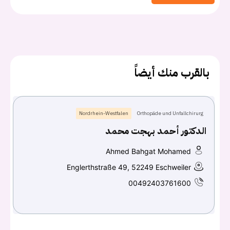
يجب عليك تسجيل الدخول حتى يمكنك طرح سؤال.
بالقرب منك أيضاً
تسجيل الدخول
اسم المستخدم أو البريد الالكتروني
Nordrhein-Westfalen
Orthopäde und Unfallchirurg
الدكتور أحمد بهجت محمد
كلمه السر
هل نسيت كلمة السر؟
Ahmed Bahgat Mohamed
Englerthstraße 49, 52249 Eschweiler
00492403761600
تسجيل الدخول
Don't have an account?
سجل