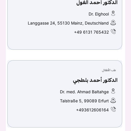
الدكتور أحمد الغول
Dr. Elghool
Langgasse 24, 55130 Mainz, Deutschland
+49 6131 765432
يجب عليك تسجيل الدخول حتى يمكنك طرح سؤال.
طب الأطفال
تسجيل الدخول
الدكتور أحمد بلطجي
اسم المستخدم أو البريد الالكتروني
Dr. med. Ahmad Baltahge
Talstraße 5, 99089 Erfurt
+493612606164
كلمه السر
هل نسيت كلمة السر؟