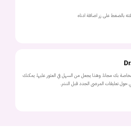
اسم المستخدم
افته بالضغط على زر اضافة ادناه
ة السر؟
Dr
تسجيل الدخول
اصة بك مجانا. وهذا يجعل من السهل في العثور عليها. يمكنك
Don't have an account?
سجل
ني حول تعليقات المرضى الجدد قبل النشر.
Continue with
Facebook
Continue with
Google