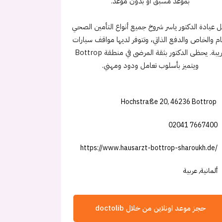
بموعد مسبق أو بدون موعد.
ل عيادة الدكتور ياسر شروخ جميع أنواع التأمين الصحي
ام والخاص والدفع الذاتي، وتتوفر لديها مواقف سيارات
قريبة. يحظى الدكتور بثقة المرضى في منطقة Bottrop
ويتميز بأسلوب تعامل ودود ومهني.
Hochstraße 20, 46236 Bottrop
02041 7667400
https://www.hausarzt-bottrop-sharoukh.de/
ألمانية, عربية
حجز موعد اونلاين من خلال doctolib