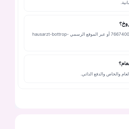
نية.
روخ؟
يمكن التواصل مع العيادة عبر الهاتف 02041 7667400 أو عبر الموقع الرسمي hausarzt-bottrop-
عام؟
لعام والخاص والدفع الذاتي.
يجب عليك تسجيل الدخول حتى يمكنك طرح سؤال.
ت