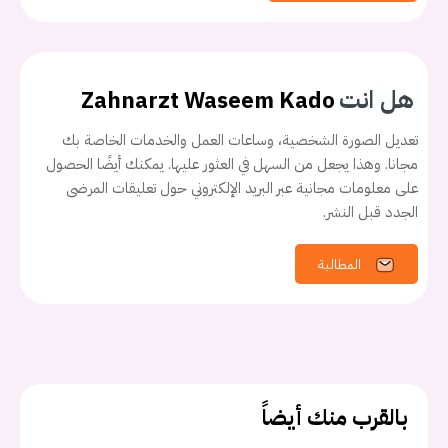
هل انت
Zahnarzt Waseem Kado
تعديل الصورة الشخصية، وساعات العمل والخدمات الخاصة بك
مجانا. وهذا يجعل من السهل في العثور عليها. يمكنك أيضًا الحصول
على معلومات مجانية عبر البريد الإلكتروني حول تعليقات المرضى
الجدد قبل النشر.
يجب عليك تسجيل الدخول حتى يمكنك طرح سؤال.
المطالبة
تسجيل الدخول
اسم المستخدم أو البريد الالكتروني
بالقرب منك أيضاً
كلمه السر
هل نسيت كلمة السر؟