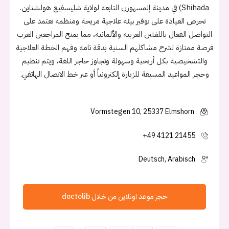
Shihada) في مدينة إلمسهورن التابعة لولاية شليسفيغ هولشتاين.
تحرص العيادة على توفير بيئة علاجية مريحة ومنظمة تعتمد على
التواصل الفعال باللغتين العربية والألمانية، مما يمنح المراجعين العرب
فرصة ممتازة لشرح مشاكلهم السنية بدقة تامة وفهم الخطة العلاجية
والتشخيصية بكل أريحية وسهولة وتجاوز حاجز اللغة، ويتم تنظيم
وحجز المواعيد المسبقة للزيارة إلكترونياً أو عبر خط الاتصال الهاتفي.
Vormstegen 10, 25337 Elmshorn
+49 4121 21455
Deutsch, Arabisch
حجز موعد اونلاين من خلال doctolib