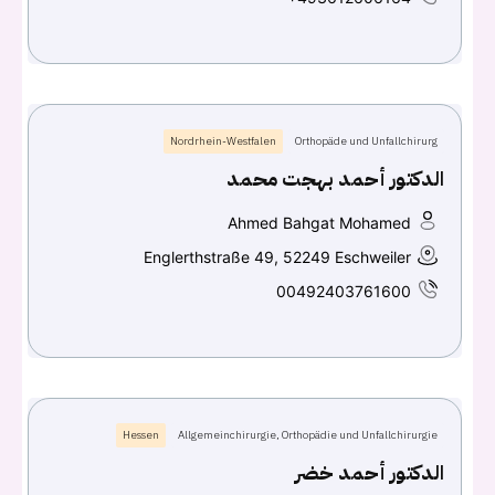
Continue with
Google
Nordrhein-Westfalen
Orthopäde und Unfallchirurg
الدكتور أحمد بهجت محمد
Ahmed Bahgat Mohamed
Englerthstraße 49, 52249 Eschweiler
00492403761600
Hessen
Allgemeinchirurgie, Orthopädie und Unfallchirurgie
الدكتور أحمد خضر