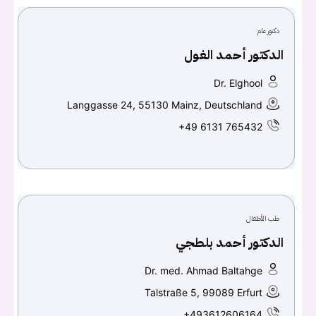
يجب عليك تسجيل الدخول حتى يمكنك طرح سؤال.
دكتور عام
تسجيل الدخول
الدكتور أحمد الغول
اسم المستخدم أو البريد الالكتروني
Dr. Elghool
Langgasse 24, 55130 Mainz, Deutschland
+49 6131 765432
كلمه السر
هل نسيت كلمة السر؟
تسجيل الدخول
طب الأطفال
الدكتور أحمد بلطجي
Don't have an account?
سجل
Dr. med. Ahmad Baltahge
Talstraße 5, 99089 Erfurt
Continue with
Facebook
+493612606164