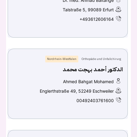
Dr. med. Ahmad Baltahge
Talstraße 5, 99089 Erfurt
+493612606164
Nordrhein-Westfalen
Orthopäde und Unfallchirurg
الدكتور أحمد بهجت محمد
Ahmed Bahgat Mohamed
Englerthstraße 49, 52249 Eschweiler
00492403761600