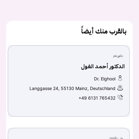
كلمه السر
هل نسيت كلمة السر؟
بالقرب منك أيضاً
تسجيل الدخول
دكتور عام
Don't have an account?
سجل
الدكتور أحمد الغول
Dr. Elghool
Continue with
Facebook
Langgasse 24, 55130 Mainz, Deutschland
Continue with
Google
+49 6131 765432
طب الأطفال