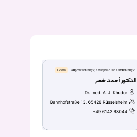
Hessen
Allgemeinchirurgie, Orthopädie und Unfallchirurgie
الدكتور أحمد خضر
Dr. med. A. J. Khudor
Bahnhofstraße 13, 65428 Rüsselsheim
+49 6142 68044