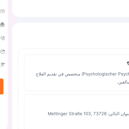
أخصائي ومعالج نفسي مرخص (Psychologischer Psychotherapeut) متخصص في تقديم العلاج
تقع العيادة في مدينة إسلينغن آم نكار على العنوان التالي: Mettinger Straße 103, 73728