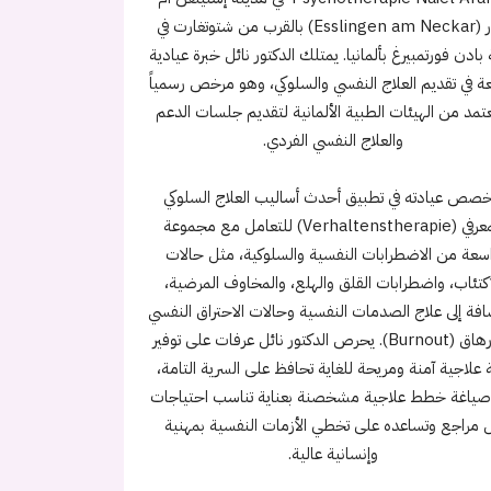
نكار (Esslingen am Neckar) بالقرب من شتوتغارت في
 بادن فورتمبيرغ بألمانيا. يمتلك الدكتور نائل خبرة عيادية
ة في تقديم العلاج النفسي والسلوكي، وهو مرخص رسمياً
تمد من الهيئات الطبية الألمانية لتقديم جلسات الدعم
والعلاج النفسي الفردي.
خصص عيادته في تطبيق أحدث أساليب العلاج السلوكي
المعرفي (Verhaltenstherapie) للتعامل مع مجموعة
سعة من الاضطرابات النفسية والسلوكية، مثل حالات
اكتئاب، واضطرابات القلق والهلع، والمخاوف المرضية،
افة إلى علاج الصدمات النفسية وحالات الاحتراق النفسي
والإرهاق (Burnout). يحرص الدكتور نائل عرفات على توفير
ة علاجية آمنة ومريحة للغاية تحافظ على السرية التامة،
ياغة خطط علاجية مشخصنة بعناية تناسب احتياجات
 مراجع وتساعده على تخطي الأزمات النفسية بمهنية
وإنسانية عالية.