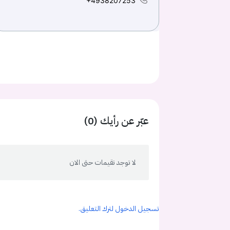
+4938207253
عبّر عن رأيك (0)
لا توجد تقيمات حتى الان
تسجيل الدخول لترك التعليق.