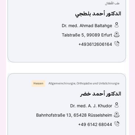
طب الأطفال
الدكتور أحمد بلطجي
Continue with
Facebook
Dr. med. Ahmad Baltahge
Continue with
Google
Talstraße 5, 99089 Erfurt
+493612606164
Hessen
Allgemeinchirurgie, Orthopädie und Unfallchirurgie
الدكتور أحمد خضر
Dr. med. A. J. Khudor
Bahnhofstraße 13, 65428 Rüsselsheim
+49 6142 68044