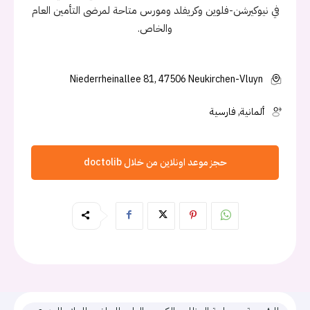
في نيوكيرشن-فلوين وكريفلد ومورس متاحة لمرضى التأمين العام
والخاص.
Niederrheinallee 81, 47506 Neukirchen-Vluyn
ألمانية, فارسية
حجز موعد اونلاين من خلال doctolib