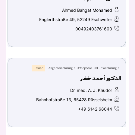
Ahmed Bahgat Mohamed
Englerthstraße 49, 52249 Eschweiler
00492403761600
Hessen
Allgemeinchirurgie, Orthopädie und Unfallchirurgie
الدكتور أحمد خضر
Dr. med. A. J. Khudor
Bahnhofstraße 13, 65428 Rüsselsheim
+49 6142 68044