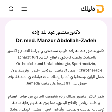
دليلك
دكتور منصور عبدالله زاده
Dr. med. Manzur Abdollah-Zadeh
دكتور منصور عبدالله زاده طبيب متخصص في جراحة العظام والكسور
والحوادث والطب الرياضي والعلاج اليدوي (Facharzt für
Orthopädie und Unfallchirurgie, Sportmedizin,
Chirotherapie)، يعمل في منطقة نيوكيرشن-فلوين وكريفلد بولاية
شمال الراين-وستفاليا في ألمانيا. يمتلك ثلاث عيادات في المنطقة، وقد
حصل على 59 تقييماً على منصة Jameda.
يتميز الدكتور منصور عبدالله زاده بتخصصه الجامع بين جراحة العظام
والطب الرياضي والعلاج اليدوي، مما يتيح له تقديم رعاية شاملة
لإصابات الملاعب والمفاصل وأمراض الجهاز العضلي الهيكلي. عياداته