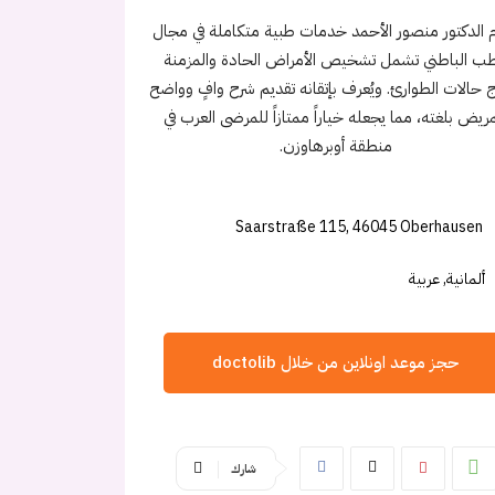
 الدكتور منصور الأحمد خدمات طبية متكاملة في مجال
طب الباطني تشمل تشخيص الأمراض الحادة والمزمنة
 حالات الطوارئ. ويُعرف بإتقانه تقديم شرح وافٍ وواضح
ريض بلغته، مما يجعله خياراً ممتازاً للمرضى العرب في
منطقة أوبرهاوزن.
Saarstraße 115, 46045 Oberhausen
ألمانية, عربية
حجز موعد اونلاين من خلال doctolib
شارك