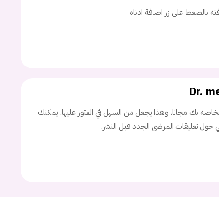
اسم المستخدم
افته بالضغط على زر اضافة ادناه
ة السر؟
Dr. m
تسجيل الدخول
اصة بك مجانا. وهذا يجعل من السهل في العثور عليها. يمكنك
ني حول تعليقات المرضى الجدد قبل النشر.
Don't have an account?
سجل
Continue with
Facebook
Continue with
Google