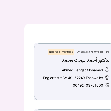
Nordrhein-Westfalen
Orthopäde und Unfallchirurg
الدكتور أحمد بهجت محمد
Ahmed Bahgat Mohamed
Englerthstraße 49, 52249 Eschweiler
00492403761600