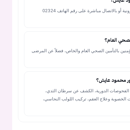
ود عايش؟
يمكنك حجز موعد عبر منصة Doctolib الإلكترونية أو بالاتصال مباشرة على رقم الهاتف 02324
لصحي العام؟
منين بالتأمين الصحي العام والخاص، فضلاً عن المرضى
تور محمود عايش؟
ل: الفحوصات الدورية، الكشف عن سرطان الثدي،
ات الخصوبة وعلاج العقم، تركيب اللولب النحاسي،
يجب عليك تسجيل الدخول حتى يمكنك طرح سؤال.