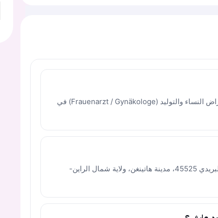
الدكتور محمود عايش طبيب متخصص في أمراض النساء والتوليد (Frauenarzt / Gynäkologe) في
تقع العيادة في شارع أوغوستا رقم 8، الرمز البريدي 45525، مدينة هاتينغن، ولاية شمال الراين-