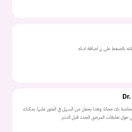
ت
اسم المستخدم
افته بالضغط على زر اضافة ادناه
ة السر؟
تسجيل الدخول
Dr
Don't have an account?
سجل
اصة بك مجانا. وهذا يجعل من السهل في العثور عليها. يمكنك
ني حول تعليقات المرضى الجدد قبل النشر.
Continue with
Facebook