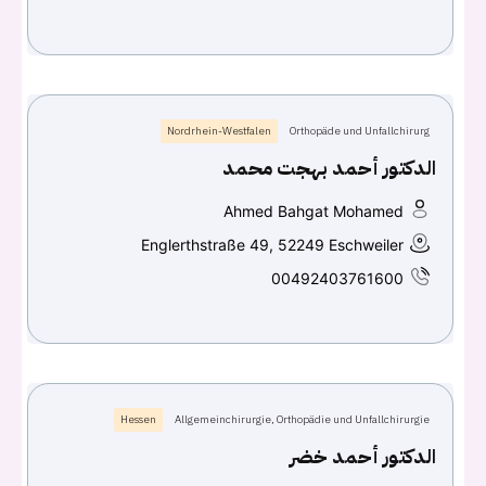
Continue with
Google
Nordrhein-Westfalen
Orthopäde und Unfallchirurg
الدكتور أحمد بهجت محمد
Ahmed Bahgat Mohamed
Englerthstraße 49, 52249 Eschweiler
00492403761600
Hessen
Allgemeinchirurgie, Orthopädie und Unfallchirurgie
الدكتور أحمد خضر