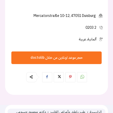
Mercatorstraße 10-12, 47051 Duisburg
0203 2
ألمانية, عربية
حجز موعد اونلاين من خلال doctolib
الرئيسية
طب باطني وأمراض القلب
دكتور محمود حسومي