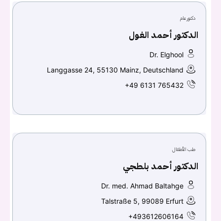
دكتور عام
تسجيل الدخول
الدكتور أحمد الغول
اسم المستخدم أو البريد الالكتروني
Dr. Elghool
Langgasse 24, 55130 Mainz, Deutschland
+49 6131 765432
كلمه السر
هل نسيت كلمة السر؟
تسجيل الدخول
طب الأطفال
الدكتور أحمد بلطجي
Don't have an account?
سجل
Dr. med. Ahmad Baltahge
Talstraße 5, 99089 Erfurt
Continue with
Facebook
+493612606164