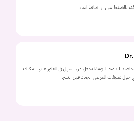
اسم المستخدم
افته بالضغط على زر اضافة ادناه
ة السر؟
Dr
تسجيل الدخول
اصة بك مجانا. وهذا يجعل من السهل في العثور عليها. يمكنك
ني حول تعليقات المرضى الجدد قبل النشر.
Don't have an account?
سجل
Continue with
Facebook
Continue with
Google