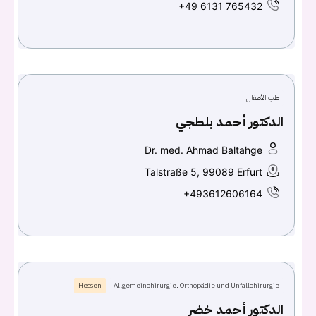
+49 6131 765432
اسم المستخدم أو البريد الالكتروني
كلمه السر
هل نسيت كلمة السر؟
طب الأطفال
الدكتور أحمد بلطجي
Dr. med. Ahmad Baltahge
تسجيل الدخول
Talstraße 5, 99089 Erfurt
Don't have an account?
سجل
+493612606164
Continue with
Facebook
Continue with
Google
Hessen
Allgemeinchirurgie, Orthopädie und Unfallchirurgie
الدكتور أحمد خضر