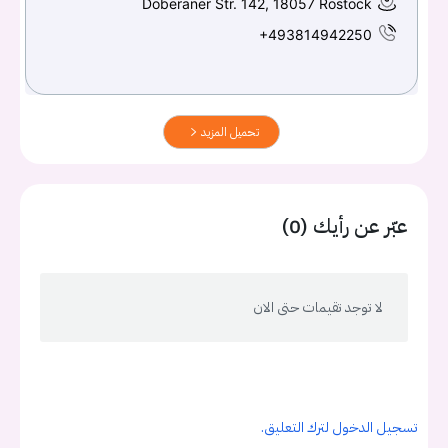
Doberaner Str. 142, 18057 Rostock
+493814942250
تحميل المزيد
عبّر عن رأيك (0)
لا توجد تقيمات حتى الان
تسجيل الدخول لترك التعليق.