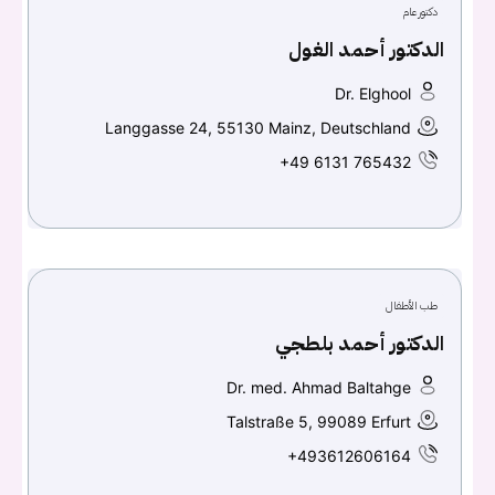
دكتور عام
تسجيل الدخول
الدكتور أحمد الغول
Dr. Elghool
اسم المستخدم أو البريد الالكتروني
Langgasse 24, 55130 Mainz, Deutschland
+49 6131 765432
كلمه السر
هل نسيت كلمة السر؟
طب الأطفال
تسجيل الدخول
الدكتور أحمد بلطجي
Don't have an account?
سجل
Dr. med. Ahmad Baltahge
Talstraße 5, 99089 Erfurt
Continue with
Facebook
+493612606164
Continue with
Google