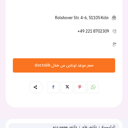
Rolshover Str. 4-6, 51105 Köln
+49 221 8702309
حجز موعد اونلاين من خلال doctolib
الرئيسية
دكتور عام
دكتور محمد دنيز