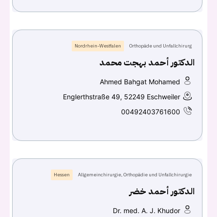
Nordrhein-Westfalen
Orthopäde und Unfallchirurg
الدكتور أحمد بهجت محمد
Ahmed Bahgat Mohamed
Englerthstraße 49, 52249 Eschweiler
00492403761600
Hessen
Allgemeinchirurgie, Orthopädie und Unfallchirurgie
الدكتور أحمد خضر
Dr. med. A. J. Khudor