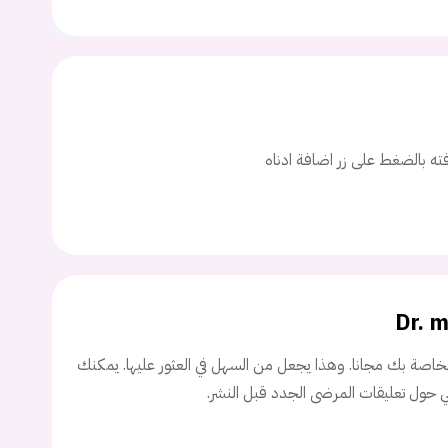
افته بالضغط على زر اضافة ادناه
يجب عليك تسجيل الدخول حتى يمكنك طرح سؤال.
ت
اسم المستخدم
Dr. 
اصة بك مجانا. وهذا يجعل من السهل في العثور عليها. يمكنك
ني حول تعليقات المرضى الجدد قبل النشر.
ة السر؟