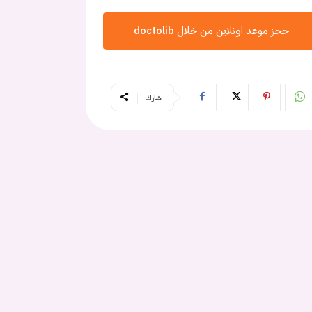
حجز موعد اونلاين من خلال doctolib
شارك