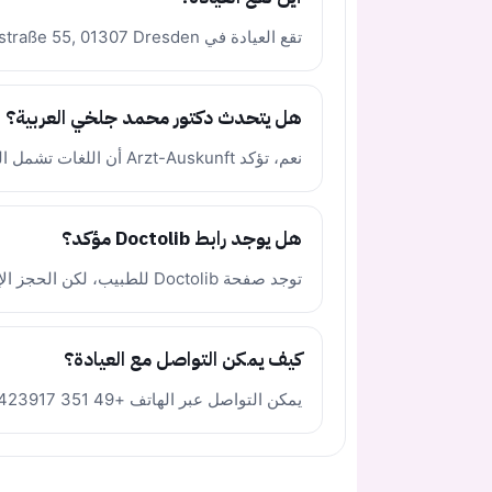
تقع العيادة في Pfotenhauerstraße 55, 01307 Dresden في ألمانيا.
هل يتحدث دكتور محمد جلخي العربية؟
نعم، تؤكد Arzt-Auskunft أن اللغات تشمل العربية والإنجليزية.
هل يوجد رابط Doctolib مؤكد؟
توجد صفحة Doctolib للطبيب، لكن الحجز الإلكتروني غير متاح حاليًا، لذلك تم ترك الرابط فارغًا.
كيف يمكن التواصل مع العيادة؟
يمكن التواصل عبر الهاتف +49 351 4423917 أو البريد الإلكتروني hno-dresden@gmx.de.