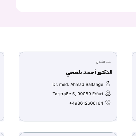
تسجيل الدخول
Don't have an account?
سجل
Continue with
Facebook
طب الأطفال
Continue with
Google
الدكتور أحمد بلطجي
Dr. med. Ahmad Baltahge
Talstraße 5, 99089 Erfurt
+493612606164