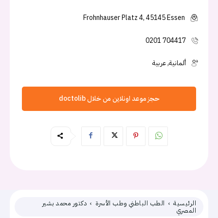
Frohnhauser Platz 4, 45145 Essen
0201 704417
ألمانية, عربية
حجز موعد اونلاين من خلال doctolib
الرئيسية
الطب الباطني وطب الأسرة
دكتور محمد بشير
المصري