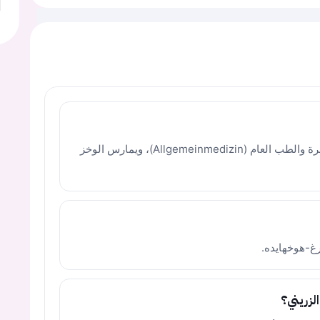
الدكتور محمد الزريني متخصص في طب الأسرة والطب العام (Allgemeinmedizin)، ويمارس الوخز
لزريني؟