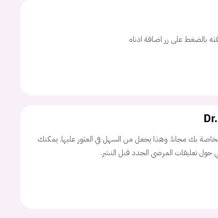
اسم المستخدم
افته بالضغط على زر اضافة ادناه
ة السر؟
Dr
تسجيل الدخول
اصة بك مجانا. وهذا يجعل من السهل في العثور عليها. يمكنك
Don't have an account?
سجل
ني حول تعليقات المرضى الجدد قبل النشر.
Continue with
Facebook
Continue with
Google