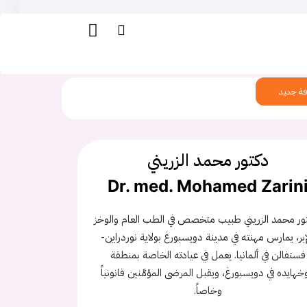
ة جديد
دكتور محمد الزريني
Dr. med. Mohamed Zarin
تور محمد الزريني طبيب متخصص في الطب العام والوخز
إبر، يمارس مهنته في مدينة دويسبورغ بولاية نوردراين-
فستفالن في ألمانيا. يعمل في عيادته الخاصة بمنطقة
هايده في دويسبورغ، ويقبل المرضى المؤمَّنين قانونياً
وخاصاً.