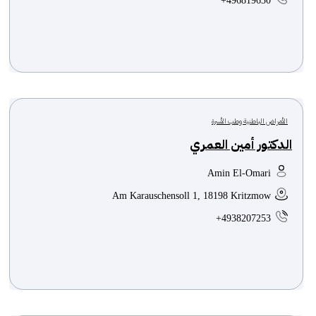
+496819630
الأمراض الباطنية وطب الأسرة
الدكتور أمين العمري
Amin El-Omari
Am Karauschensoll 1, 18198 Kritzmow
+4938207253