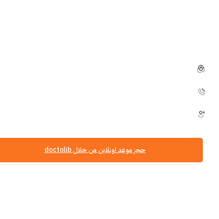
علاجية بوضوح تام، مستندين إلى أحدث ما توصل إليه التقدم الطبي في
طب الأسنان الوقائي والترميمي، وتجميل الأسنان، وتركيبات الأسنان
والجسور والتعويضات السنية المتطورة بالإضافة لبرامج الوقاية
والتنظيف الاحترافي.
Projensdorfer Straße 26, 24106 Kiel, Deutschland
0431 333190
العربية, الألمانية, الإنجليزية
حجز موعد اونلاين من خلال doctolib