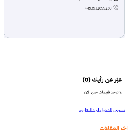
+493912899230
تحميل المزيد
عبّر عن رأيك (0)
لا توجد تقيمات حتى الان
جيل الدخول لترك التعليق.
 المقالات