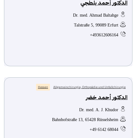
الدكتور أحمد بلطجي
Dr. med. Ahmad Baltahge
Talstraße 5, 99089 Erfurt
+493612606164
Hessen
Allgemeinchirurgie, Orthopädie und Unfallchirurgie
الدكتور أحمد خضر
Dr. med. A. J. Khudor
Bahnhofstraße 13, 65428 Rüsselsheim
+49 6142 68044