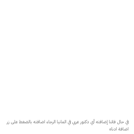
الطبية والعيادية عبر الرقم الهاتفي التالي: 0431333190.
ما هي الخدمات العلاجية البارزة في العيادة؟
تشمل خدمات العيادة تنظيف الأسنان الوقائي والاحترافي، علاج
تسوس وجذور الأسنان، وتركيب التيجان والجسور والتعويضات
السنية المتنوعة.
هل يتحدث الدكتور محمد أيوب اللغة العربية؟
نعم، يقدم الدكتور محمد الاستشارات والرعاية الطبية باللغة
العربية بجانب اللغة الألمانية لضمان التفاهم الكامل والراحة
للمرضى العرب.
ضافة طبيب الى الدليل
 حال فاتنا إضافته أي دكتور عربي في المانيا الرجاء اضافته بالضغط على زر
افة ادناه