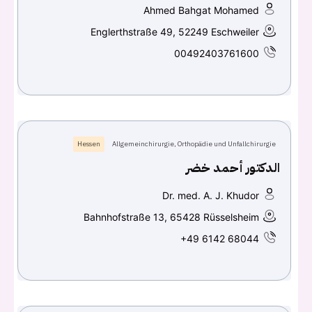
Ahmed Bahgat Mohamed
Englerthstraße 49, 52249 Eschweiler
00492403761600
Hessen
Allgemeinchirurgie, Orthopädie und Unfallchirurgie
الدكتور أحمد خضر
Dr. med. A. J. Khudor
Bahnhofstraße 13, 65428 Rüsselsheim
+49 6142 68044