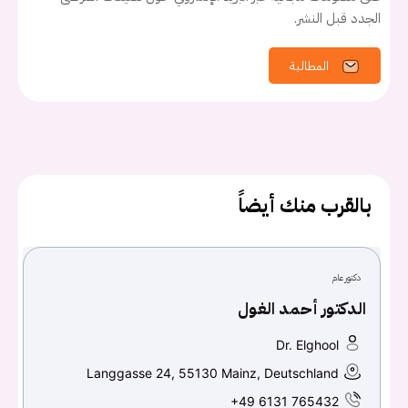
الجدد قبل النشر.
المطالبة
يجب عليك تسجيل الدخول حتى يمكنك طرح سؤال.
تسجيل الدخول
بالقرب منك أيضاً
اسم المستخدم أو البريد الالكتروني
دكتور عام
كلمه السر
هل نسيت كلمة السر؟
الدكتور أحمد الغول
Dr. Elghool
Langgasse 24, 55130 Mainz, Deutschland
تسجيل الدخول
+49 6131 765432