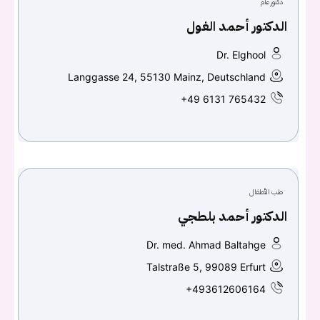
دكتور عام
الدكتور أحمد الغول
تسجيل الدخول
Dr. Elghool
اسم المستخدم أو البريد الالكتروني
Langgasse 24, 55130 Mainz, Deutschland
+49 6131 765432
كلمه السر
هل نسيت كلمة السر؟
طب الأطفال
تسجيل الدخول
الدكتور أحمد بلطجي
Don't have an account?
سجل
Dr. med. Ahmad Baltahge
Talstraße 5, 99089 Erfurt
Continue with
Facebook
+493612606164
Continue with
Google