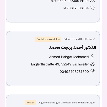
Talstraße 5, 99089 Erfurt
+493612606164
Nordrhein-Westfalen
Orthopäde und Unfallchirurg
الدكتور أحمد بهجت محمد
Ahmed Bahgat Mohamed
Englerthstraße 49, 52249 Eschweiler
00492403761600
Hessen
Allgemeinchirurgie, Orthopädie und Unfallchirurgie