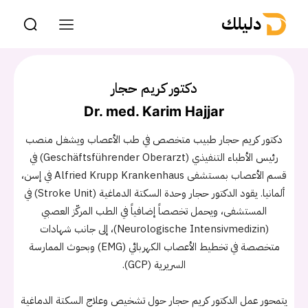
دليلك
دكتور كريم حجار
Dr. med. Karim Hajjar
دكتور كريم حجار طبيب متخصص في طب الأعصاب ويشغل منصب
رئيس الأطباء التنفيذي (Geschäftsführender Oberarzt) في
قسم الأعصاب بمستشفى Alfried Krupp Krankenhaus في إسن،
ألمانيا. يقود الدكتور حجار وحدة السكتة الدماغية (Stroke Unit) في
المستشفى، ويحمل تخصصاً إضافياً في الطب المركّز العصبي
(Neurologische Intensivmedizin)، إلى جانب شهادات
متخصصة في تخطيط الأعصاب الكهربائي (EMG) وبحوث الممارسة
السريرية (GCP).
يتمحور عمل الدكتور كريم حجار حول تشخيص وعلاج السكتة الدماغية