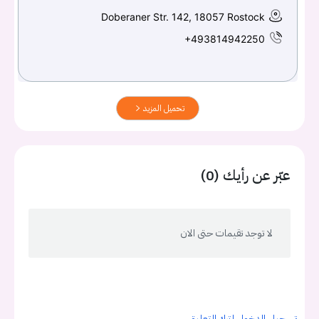
Doberaner Str. 142, 18057 Rostock
+493814942250
تحميل المزيد
عبّر عن رأيك (0)
لا توجد تقيمات حتى الان
تسجيل الدخول لترك التعليق.