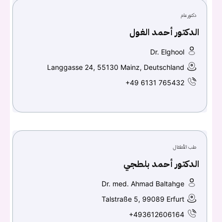
دكتور عام
تسجيل الدخول
الدكتور أحمد الغول
اسم المستخدم أو البريد الالكتروني
Dr. Elghool
Langgasse 24, 55130 Mainz, Deutschland
+49 6131 765432
كلمه السر
هل نسيت كلمة السر؟
تسجيل الدخول
طب الأطفال
الدكتور أحمد بلطجي
Don't have an account?
سجل
Dr. med. Ahmad Baltahge
Talstraße 5, 99089 Erfurt
Continue with
Facebook
+493612606164