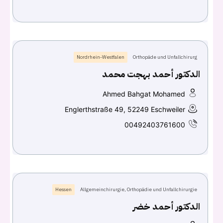
Continue with
Google
Nordrhein-Westfalen
Orthopäde und Unfallchirurg
الدكتور أحمد بهجت محمد
Ahmed Bahgat Mohamed
Englerthstraße 49, 52249 Eschweiler
00492403761600
Hessen
Allgemeinchirurgie, Orthopädie und Unfallchirurgie
الدكتور أحمد خضر