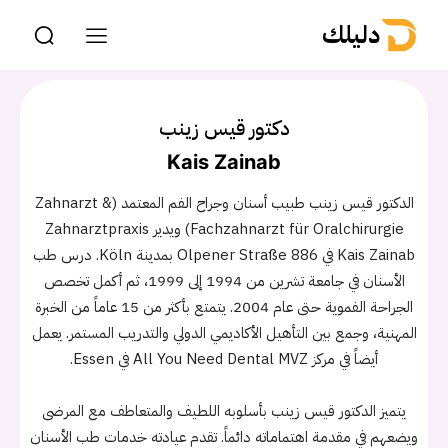
دليلك
دكتور قيس زينب
Kais Zainab
الدكتور قيس زينب طبيب أسنان وجراح الفم المعتمد (Zahnarzt &
Fachzahnarzt für Oralchirurgie) ويدير Zahnarztpraxis
Kais Zainab في Olpener Straße 886 بمدينة Köln. درس طب
الأسنان في جامعة تشرين من 1994 إلى 1999، ثم أكمل تخصص
الجراحة الفموية حتى عام 2004. يتمتع بأكثر من 15 عاماً من الخبرة
المهنية، وجمع بين التأهيل الأكاديمي الدولي والتدريب المستمر. يعمل
أيضاً في مركز All You Need Dental MVZ في Essen.
يتميز الدكتور قيس زينب بأسلوبه اللطيف والمتعاطف مع المرضى
ويضعهم في مقدمة اهتماماته دائماً. تقدم عيادته خدمات طب الأسنان