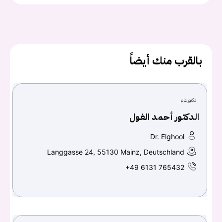
بالقرب منك أيضاً
دكتور عام
الدكتور أحمد الغول
Dr. Elghool
يجب عليك تسجيل الدخول حتى يمكنك طرح سؤال.
Langgasse 24, 55130 Mainz, Deutschland
+49 6131 765432
تسجيل الدخول
اسم المستخدم أو البريد الالكتروني