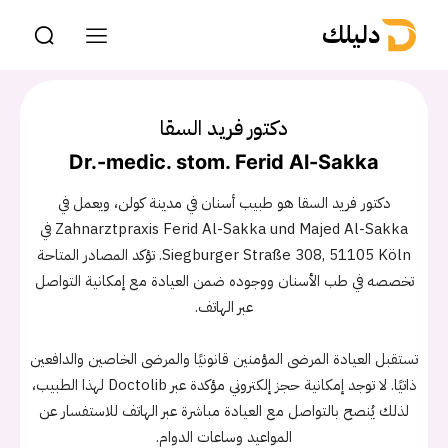
دليلك
دكتور فريد السقا
Dr.-medic. stom. Ferid Al-Sakka
دكتور فريد السقا هو طبيب أسنان في مدينة كولن، ويعمل في
Zahnarztpraxis Ferid Al-Sakka und Majed Al-Sakka في
Siegburger Straße 308, 51105 Köln. تؤكد المصادر المتاحة
تخصصه في طب الأسنان ووجوده ضمن العيادة مع إمكانية التواصل
عبر الهاتف.
تستقبل العيادة المرضى المؤمنين قانونيًا والمرضى الخاصين والدافعين
ذاتيًا. لا توجد إمكانية حجز إلكتروني مؤكدة عبر Doctolib لهذا الطبيب،
لذلك يُنصح بالتواصل مع العيادة مباشرة عبر الهاتف للاستفسار عن
المواعيد وساعات الدوام.