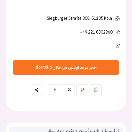
Siegburger Straße 308, 51105 Köln
+49 221 8302960
حجز موعد اونلاين من خلال doctolib
الرئيسية
طبيب أسنان
دكتور فريد السقا