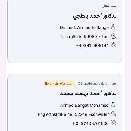
طب الأطفال
كلمه السر
هل نسيت كلمة السر؟
الدكتور أحمد بلطجي
Dr. med. Ahmad Baltahge
Talstraße 5, 99089 Erfurt
+493612606164
تسجيل الدخول
Don't have an account?
سجل
Continue with
Facebook
Nordrhein-Westfalen
Orthopäde und Unfallchirurg
الدكتور أحمد بهجت محمد
Continue with
Google
Ahmed Bahgat Mohamed
Englerthstraße 49, 52249 Eschweiler
00492403761600