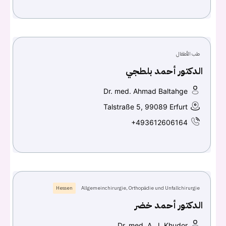
اسم المستخدم أو البريد الالكتروني
كلمه السر
هل نسيت كلمة السر؟
طب الأطفال
الدكتور أحمد بلطجي
Dr. med. Ahmad Baltahge
تسجيل الدخول
Talstraße 5, 99089 Erfurt
+493612606164
Don't have an account?
سجل
Continue with
Facebook
Continue with
Google
Hessen
Allgemeinchirurgie, Orthopädie und Unfallchirurgie
الدكتور أحمد خضر
Dr. med. A. J. Khudor