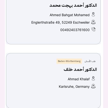
الدكتور أحمد بهجت محمد
تسجيل الدخول
Ahmed Bahgat Mohamed
اسم المستخدم أو البريد الالكتروني
Englerthstraße 49, 52249 Eschweiler
00492403761600
كلمه السر
هل نسيت كلمة السر؟
طب الأسنان
Baden-Württemberg
تسجيل الدخول
الدكتور أحمد خلف
Don't have an account?
سجل
Ahmad Khalaf
Karlsruhe, Germany
Continue with
Facebook
Continue with
Google