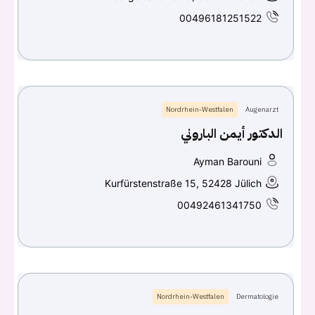
00496181251522
Nordrhein-Westfalen
Augenarzt
الدكتور أيمن الباروني
Ayman Barouni
Kurfürstenstraße 15, 52428 Jülich
00492461341750
Nordrhein-Westfalen
Dermatologie